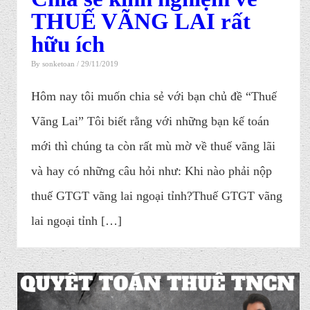
THUẾ VÃNG LAI rất
hữu ích
By
sonketoan
/ 29/11/2019
Hôm nay tôi muốn chia sẻ với bạn chủ đề “Thuế
Vãng Lai” Tôi biết rằng với những bạn kế toán
mới thì chúng ta còn rất mù mờ về thuế vãng lãi
và hay có những câu hỏi như: Khi nào phải nộp
thuế GTGT vãng lai ngoại tỉnh?Thuế GTGT vãng
lai ngoại tỉnh […]