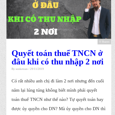
0 Shares
Quyết toán thuế TNCN ở
đâu khi có thu nhập 2 nơi
By
sonketoan
/ 29/11/2019
Có rất nhiều anh chị đi làm 2 nơi nhưng đến cuối
năm lại lúng túng không biết mình phải quyết
toán thuế TNCN như thế nào? T ự quyết toán hay
được ủy quyền cho DN? Mà ủy quyền cho DN thì