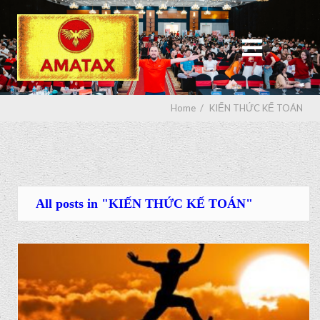
Home
/
KIẾN THỨC KẾ TOÁN
All posts in "KIẾN THỨC KẾ TOÁN"