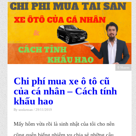
0 Shares
Chi phí mua xe ô tô cũ
của cá nhân – Cách tính
khấu hao
By
sonketoan
/ 29/11/2019
Mấy hôm vừa rồi là sinh nhật của tôi cho nên
cũng quên biếng nhiệm vụ chia sẻ những câu