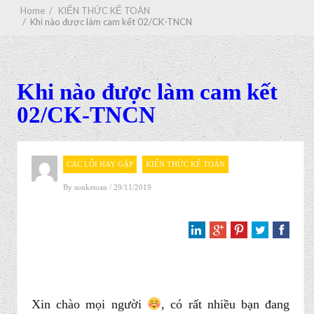
Home
/
KIẾN THỨC KẾ TOÁN
/
Khi nào được làm cam kết 02/CK-TNCN
Khi nào được làm cam kết
02/CK-TNCN
CÁC LỖI HAY GẶP
KIẾN THỨC KẾ TOÁN
By
sonketoan
/ 29/11/2019
Xin chào mọi người
, có rất nhiều bạn đang