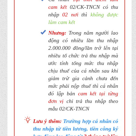
cam kết
02/CK-TNCN có thu
nhập
02 nơi
thì
không được
làm cam kết
Nhưng:
Trong năm người lao
động có nhiều lần thu nhập
2.000.000 đồng/lần trở lên tại
nhiều tổ chức trả thu nhập mà
ước tính tổng mức thu nhập
chịu thuế của cá nhân sau khi
giảm trừ gia cảnh chưa đến
mức phải nộp thuế thì cá nhân
đó lập bản
cam kết tại từng
đơn vị
chi trả thu nhập theo
mẫu 02/CK-TNCN
Lưu ý thêm:
Trường hợp cá nhân có
thu nhập từ tiền lương, tiền công ký