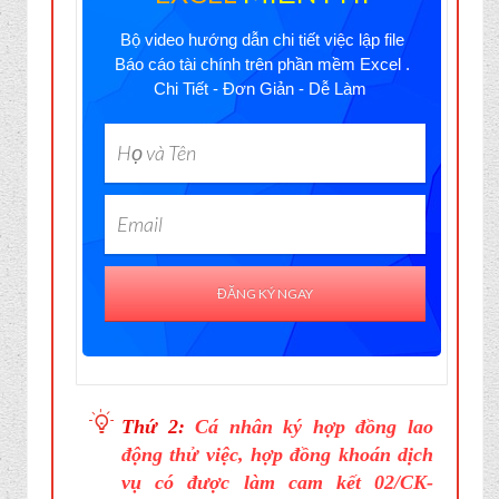
Bộ video hướng dẫn chi tiết việc lập file
Báo cáo tài chính trên phần mềm Excel .
Chi Tiết - Đơn Giản - Dễ Làm
ĐĂNG KÝ NGAY
Thứ 2:
Cá nhân ký hợp đồng lao
động thử việc, hợp đồng khoán dịch
vụ có được làm cam kết 02/CK-