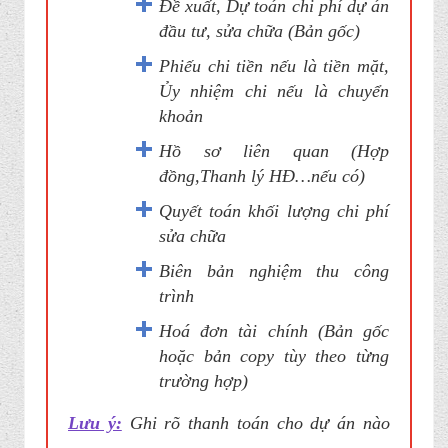
Đề xuất, Dự toán chi phí dự án
đầu tư, sửa chữa (Bản gốc)
Phiếu chi tiền nếu là tiền mặt,
Ủy nhiệm chi nếu là chuyển
khoản
Hồ sơ liên quan (Hợp
đồng,Thanh lý HĐ…nếu có)
Quyết toán khối lượng chi phí
sửa chữa
Biên bản nghiệm thu công
trình
Hoá đơn tài chính (Bản gốc
hoặc bản copy tùy theo từng
trường hợp)
Lưu ý:
Ghi rõ thanh toán cho dự án nào