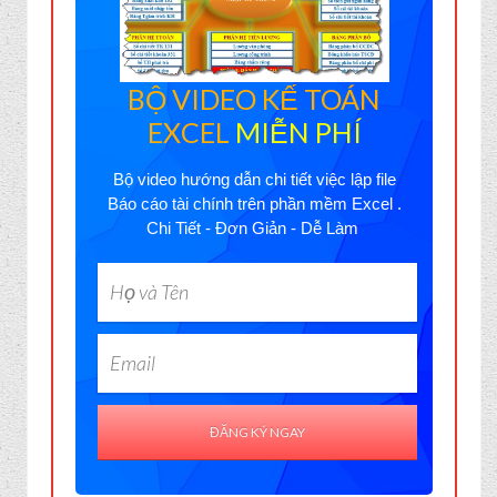
BỘ VIDEO KẾ TOÁN
EXCEL
MIỄN PHÍ
Bộ video hướng dẫn chi tiết việc lập file
Báo cáo tài chính trên phần mềm Excel .
Chi Tiết - Đơn Giản - Dễ Làm
ĐĂNG KÝ NGAY